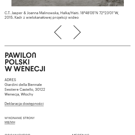
C.T. Jasper & Joanna Malinowska, Halka/Haiti. 18°48’05”N 72°23’01”W,
2015. Kadr z wielokanałowej projekcji wideo
ADRES
Giardini della Biennale
Sestiere Castello, 30122
Wenecja, Włochy
Deklaracja dostępności
WYKONANIE STRONY
MB/MH