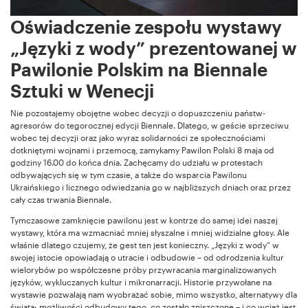
Oświadczenie zespołu wystawy
„Języki z wody” prezentowanej w
Pawilonie Polskim na Biennale
Sztuki w Wenecji
Nie pozostajemy obojętne wobec decyzji o dopuszczeniu państw-
agresorów do tegorocznej edycji Biennale. Dlatego, w geście sprzeciwu
wobec tej decyzji oraz jako wyraz solidarności ze społecznościami
dotkniętymi wojnami i przemocą, zamykamy Pawilon Polski 8 maja od
godziny 16.00 do końca dnia. Zachęcamy do udziału w protestach
odbywających się w tym czasie, a także do wsparcia Pawilonu
Ukraińskiego i licznego odwiedzania go w najbliższych dniach oraz przez
cały czas trwania Biennale.
Tymczasowe zamknięcie pawilonu jest w kontrze do samej idei naszej
wystawy, która ma wzmacniać mniej słyszalne i mniej widzialne głosy. Ale
właśnie dlatego czujemy, że gest ten jest konieczny. „Języki z wody” w
swojej istocie opowiadają o utracie i odbudowie – od odrodzenia kultur
wielorybów po współczesne próby przywracania marginalizowanych
języków, wykluczanych kultur i mikronarracji. Historie przywołane na
wystawie pozwalają nam wyobrażać sobie, mimo wszystko, alternatywy dla
świata: możliwości odbudowy tego, co zostało zniszczone – i co wciąż jest