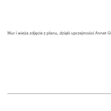
Mur i wieża zdjęcie z planu, dzięki uprzejmości Annet
ADRES
Giardini della B