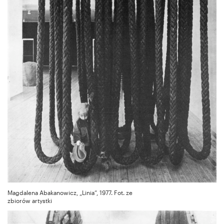
Magdalena Abakanowicz, „Linia”, 1977. Fot. ze
zbiorów artystki