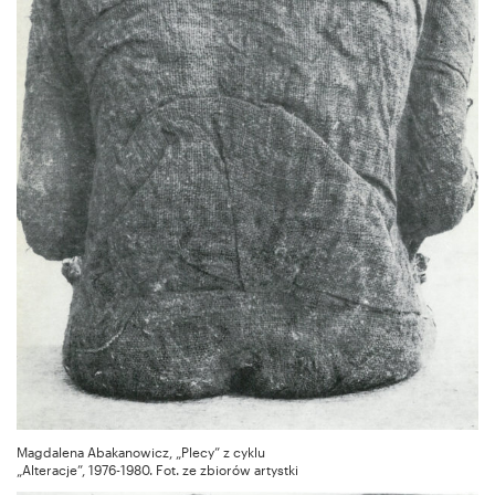
Magdalena Abakanowicz, „Plecy” z cyklu
„Alteracje”, 1976-1980. Fot. ze zbiorów artystki