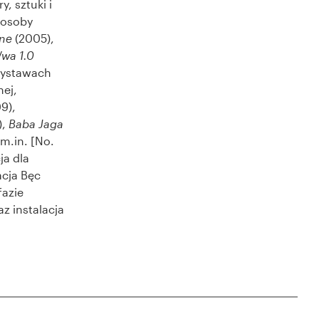
, sztuki i
posoby
zne
(2005),
wa 1.0
wystawach
ej,
9),
),
Baba Jaga
m.in. [No.
ja dla
acja Bęc
fazie
z instalacja