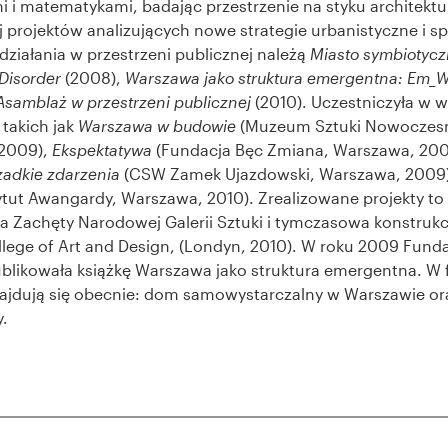
i matematykami, badając przestrzenie na styku architektury
ej projektów analizujących nowe strategie urbanistyczne i s
ziałania w przestrzeni publicznej należą
Miasto symbiotyc
 Disorder
(2008),
Warszawa jako struktura emergentna: Em_W
Asamblaż w przestrzeni publicznej
(2010). Uczestniczyła w 
takich jak
Warszawa w budowie
(Muzeum Sztuki Nowoczesn
2009),
Ekspektatywa
(Fundacja Bęc Zmiana, Warszawa, 200
zadkie zdarzenia
(CSW Zamek Ujazdowski, Warszawa, 2009
ytut Awangardy, Warszawa, 2010). Zrealizowane projekty to 
la Zachęty Narodowej Galerii Sztuki i tymczasowa konstrukc
lege of Art and Design, (Londyn, 2010). W roku 2009 Fund
likowała książkę Warszawa jako struktura emergentna. W 
znajdują się obecnie: dom samowystarczalny w Warszawie ora
.