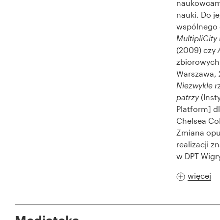
naukowcami 
nauki. Do j
wspólnego d
MultipliCity
(2009) czy
zbiorowych 
Warszawa, 
Niezwykle r
patrzy
(Inst
Platform] d
Chelsea Col
Zmiana opub
realizacji 
w DPT Wigry
więcej