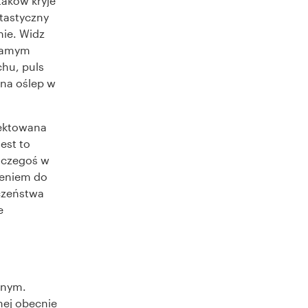
taków kryje
tastyczny
nie. Widz
 samym
chu, puls
 na oślep w
ojektowana
est to
e czegoś w
sieniem do
czeństwa
e
znym.
nej obecnie