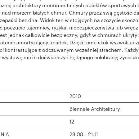
cznej architektury monumentalnych obiektów sportowych 
ię nad morzem białych chmur. Chmury przez swą gęstość d
zepaści bez dna. Widok ten w stojących na szczycie skoczni
 poczucie tajemnicy, ryzyka, niebezpieczeństwa lub wręcz
jest jednak całkowicie bezpieczny, gdyż w chmurach ukryty 
aterac amortyzujący upadek. Dzięki temu skok wyzwoli ucz
ci kontrastujące z odczuwanym wcześniej strachem. Każdy
y wystawę może doświadczyć będącego celebracją życia sk
2010
Biennale Architektury
12
NIA
28.08 – 21.11