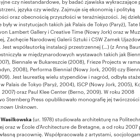
yjne czy niestandardowe, by badać zjawiska wykraczające 
trzeni, języka czy wiedzy. Zajmuje się ekonomią i polityką
ści oraz obecnością przyszłości w teraźniejszości. Jej dzieł
były w instytucjach takich jak Palais de Tokyo (Paryż), Tat
von Lambert Gallery i Creative Time (Nowy Jork) oraz w Mu
j, Zachęcie Narodowej Galerii Sztuki i CSW Zamek Ujazdo
 Jest współautorką instalacji przestrzennej (…) (z Anną Bau
estniczyła w międzynarodowych wystawach takich jak Bienn
07), Biennale w Bukareszcie (2008), Frieze Projects w rama
ondyn, 2008), Performa Biennial (Nowy Jork, 2009) czy Bien
09). Jest laureatką wielu stypendiów i nagród, odbyła staż
 w Palais de Tokyo (Paryż, 2004), ISCP (Nowy Jork, 2005), K
 2007) oraz Paul Klee Center (Berno, 2009). W roku 2008
 Sternberg Press opublikowało monografię jej twórczości
known Unknown
.
 Wasilkowska
(ur. 1978) studiowała architekturę na Politech
j oraz w École d’Architecture de Bretagne, a od roku 2007
łasną pracownię. Współpracowała z artystami, socjologam