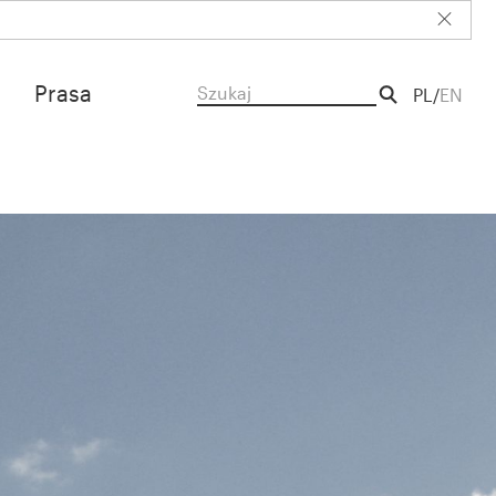
Prasa
PL
EN