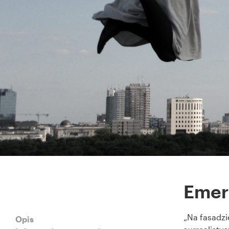
Emer
„Na fasadzi
Opis