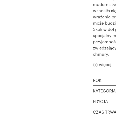
modernisty
wznosiła s
wrażenie pr
może budzić
Skok w dół 
specjalny m
przyjemnoś
zwiedzając
chmury.
więcej
ROK
KATEGORIA
EDYCJA
CZAS TRWA