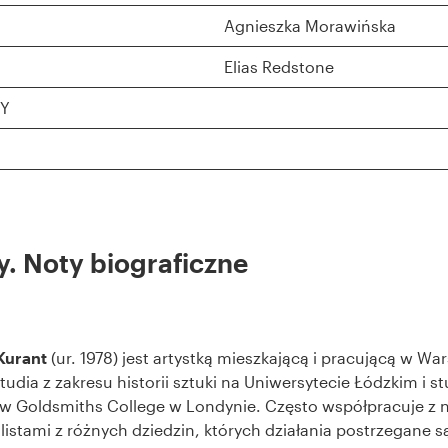
Agnieszka Morawińska
Elias Redstone
Y
y. Noty biograficzne
Kurant
(ur. 1978) jest artystką mieszkającą i pracującą w Wa
udia z zakresu historii sztuki na Uniwersytecie Łódzkim i st
 w Goldsmiths College w Londynie. Często współpracuje z
alistami z różnych dziedzin, których działania postrzegane s