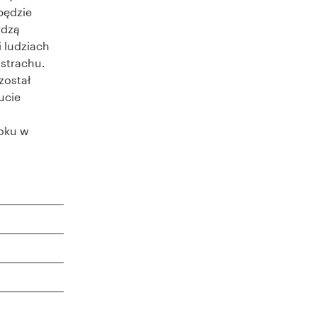
będzie
adzą
 ludziach
 strachu.
został
ucie
oku w