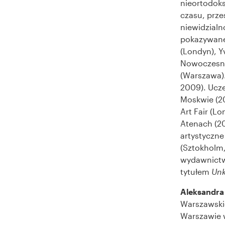
nieortodoks
czasu, przes
niewidzialno
pokazywane 
(Londyn), Y
Nowoczesne
(Warszawa).
2009). Ucz
Moskwie (20
Art Fair (L
Atenach (20
artystyczne
(Sztokholm,
wydawnictwo
tytułem
Un
Aleksandra
Warszawskie
Warszawie w