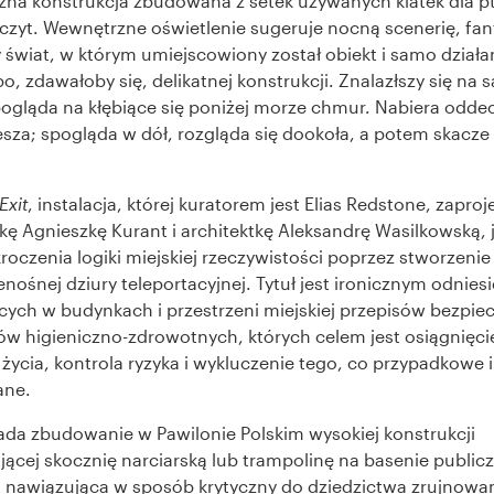
czna konstrukcja zbudowana z setek używanych klatek dla p
czyt. Wewnętrzne oświetlenie sugeruje nocną scenerię, fan
 świat, w którym umiejscowiony został obiekt i samo działa
po, zdawałoby się, delikatnej konstrukcji. Znalazłszy się na
pogląda na kłębiące się poniżej morze chmur. Nabiera odde
sza; spogląda w dół, rozgląda się dookoła, a potem skacze
Exit
, instalacja, której kuratorem jest Elias Redstone, zapr
tkę Agnieszkę Kurant i architektkę Aleksandrę Wasilkowską, j
roczenia logiki miejskiej rzeczywistości poprzez stworzeni
enośnej dziury teleportacyjnej. Tytuł jest ironicznym odnie
ych w budynkach i przestrzeni miejskiej przepisów bezpie
 higieniczno-zdrowotnych, których celem jest osiągnięci
życia, kontrola ryzyka i wykluczenie tego, co przypadkowe i
ane.
łada zbudowanie w Pawilonie Polskim wysokiej konstrukcji
ącej skocznię narciarską lub trampolinę na basenie public
 nawiązująca w sposób krytyczny do dziedzictwa zrujnowa