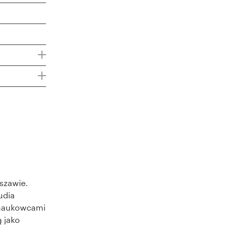
rszawie.
udia
 naukowcami
ą jako