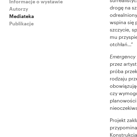
surrealisty
Informacje o wystawie
drogę na sz
Autorzy
odrealniony
Mediateka
wspina się 
Publikacje
szczycie, s
mu przyspie
otchłań…”
Emergency 
przez artys
próba przek
rodzaju prz
obowiązując
czy wymogów
planowości 
nieoczekiw
Projekt zak
przypominaj
Konstrukcja