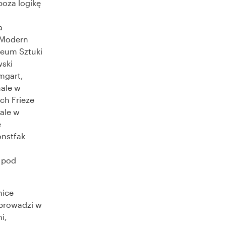
poza logikę
a
e Modern
zeum Sztuki
wski
mgart,
ale w
ch Frieze
nale w
e
onstfak
 pod
nice
 prowadzi w
i,